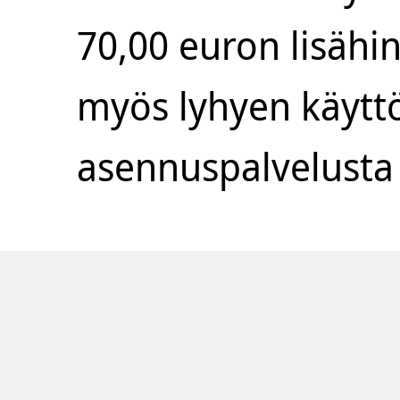
70,00 euron lisähi
myös lyhyen käyttö
asennuspalvelust