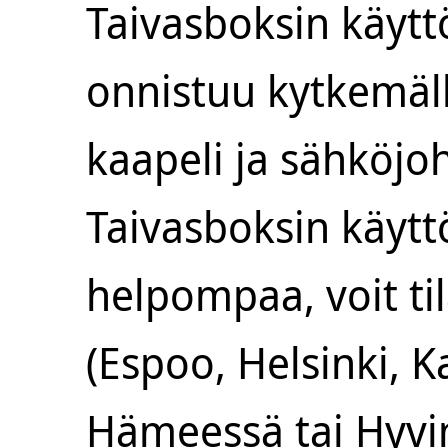
Taivasboksin käytt
onnistuu kytkemäl
kaapeli ja sähköjoh
Taivasboksin käytt
helpompaa, voit ti
(Espoo, Helsinki, K
Hämeessä tai Hyvi