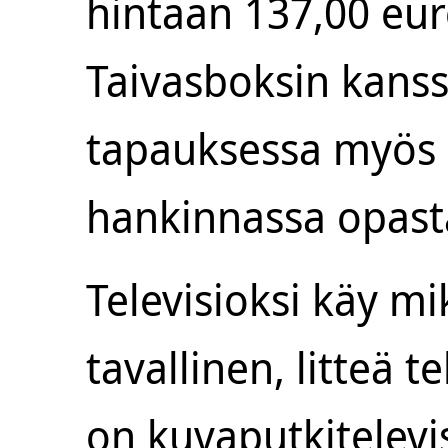
hintaan 137,00 eu
Taivasboksin kanssa
tapauksessa myös i
hankinnassa opast
Televisioksi käy m
tavallinen, litteä t
on kuvaputkitelevis