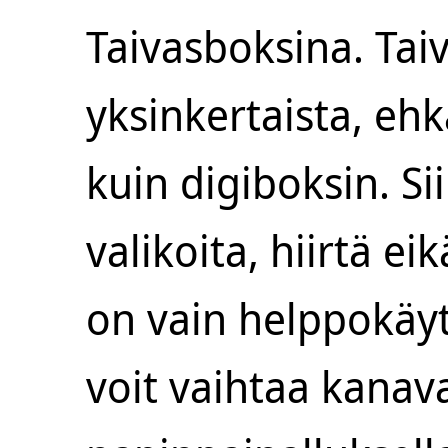
Taivasboksina. Tai
yksinkertaista, eh
kuin digiboksin. Si
valikoita, hiirtä ei
on vain helppokäyt
voit vaihtaa kanav