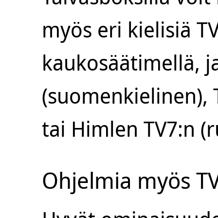
myös eri kielisiä 
kaukosäätimellä, j
(suomenkielinen), 
tai Himlen TV7:n (r
Ohjelmia myös TV