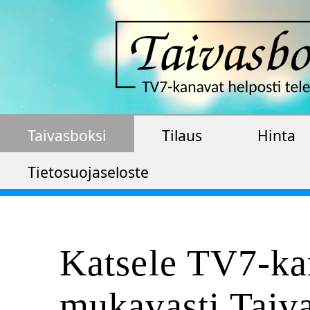
Taivasboksi
Tilaus
Hinta
Tietosuojaseloste
Katsele TV7-kan
mukavasti Taiva