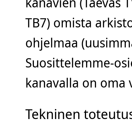
kanavien (Taevas 
ТВ7) omista arkist
ohjelmaa (uusimmat
Suosittelemme-osio
kanavalla on oma 
Tekninen toteutu