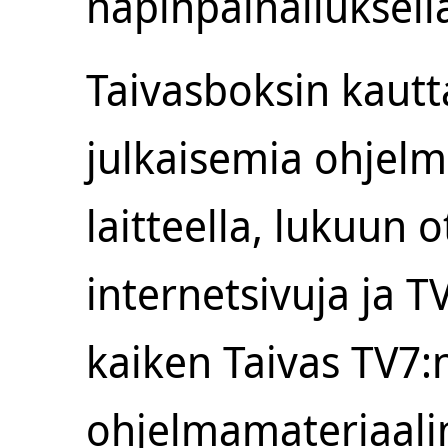
napinpainalluksell
Taivasboksin kaut
julkaisemia ohjelm
laitteella, lukuun 
internetsivuja ja T
kaiken Taivas TV7:
ohjelmamateriaalin