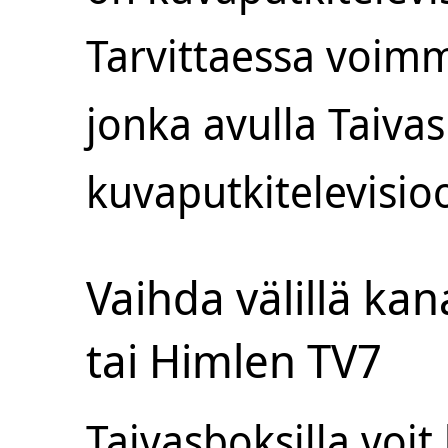
Tarvittaessa voim
jonka avulla Taiva
kuvaputkitelevisio
Vaihda välillä ka
tai Himlen TV7
Taivasboksilla voit 