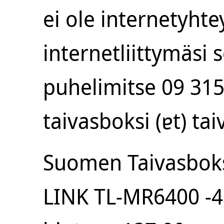
ei ole internetyht
internetliittymäsi 
puhelimitse 09 315
taivasboksi (ɐt) tai
Suomen Taivasboksil
LINK TL-MR6400 -4