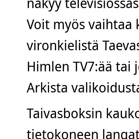
näkyy televisiossa
Voit myös vaihtaa 
vironkielistä Taeva
Himlen TV7:ää tai
Arkista valikoidus
Taivasboksin kauk
tietokoneen langa