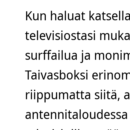
Kun haluat katsell
televisiostasi muka
surffailua ja monim
Taivasboksi erinom
riippumatta siitä, 
antennitaloudessa