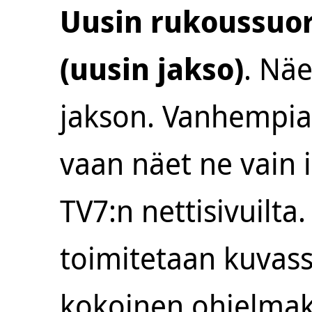
Uusin rukoussuo
(uusin jakso)
. Nä
jakson. Vanhempia 
vaan näet ne vain 
TV7:n nettisivuilt
toimitetaan kuvass
kokoinen ohjelmako